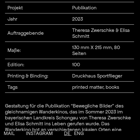
Projekt
Publikation
Jahr
2023
Theresa Zwerschke & Elisa
Auftraggebende
Schmitt
130 mm X 215 mm, 80
Maße:
Seiten
Edition:
100
Printing & Binding:
Druckhaus Sportflieger
Tags
printed matter, books
Gestaltung für die Publikation “Bewegliche Bilder” des
gleichnamigen Wanderkinos, das im Sommer 2023 im
bayerischen Landkreis Schongau von Theresa Zwerschke
und Elisa Schmitt ins Leben gerufen wurde. Das
Wanderkino bot an verschiedenen lokalen Orten eine
MAIL
INSTAGRAM
DE
ENG
Reihe von Filmen, die das Thema des Heimatfilms aus